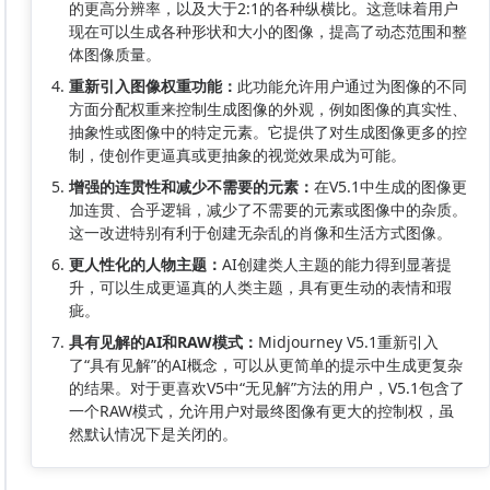
的更高分辨率，以及大于2:1的各种纵横比。这意味着用户
现在可以生成各种形状和大小的图像，提高了动态范围和整
体图像质量。
重新引入图像权重功能：
此功能允许用户通过为图像的不同
方面分配权重来控制生成图像的外观，例如图像的真实性、
抽象性或图像中的特定元素。它提供了对生成图像更多的控
制，使创作更逼真或更抽象的视觉效果成为可能。
增强的连贯性和减少不需要的元素：
在V5.1中生成的图像更
加连贯、合乎逻辑，减少了不需要的元素或图像中的杂质。
这一改进特别有利于创建无杂乱的肖像和生活方式图像。
更人性化的人物主题：
AI创建类人主题的能力得到显著提
升，可以生成更逼真的人类主题，具有更生动的表情和瑕
疵。
具有见解的AI和RAW模式：
Midjourney V5.1重新引入
了“具有见解”的AI概念，可以从更简单的提示中生成更复杂
的结果。对于更喜欢V5中“无见解”方法的用户，V5.1包含了
一个RAW模式，允许用户对最终图像有更大的控制权，虽
然默认情况下是关闭的。